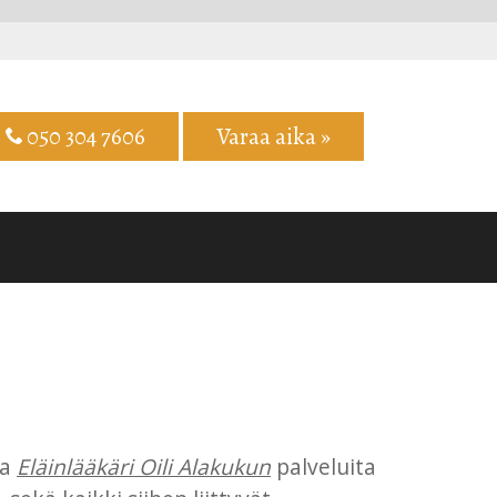
050 304 7606
Varaa aika »
ja
Eläinlääkäri Oili Alakukun
palveluita