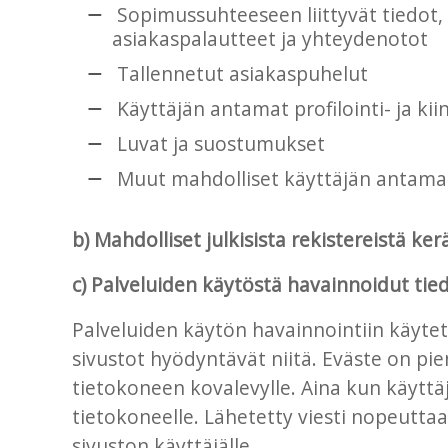
Sopimussuhteeseen liittyvät tiedot, 
asiakaspalautteet ja yhteydenotot
Tallennetut asiakaspuhelut
Käyttäjän antamat profilointi- ja ki
Luvat ja suostumukset
Muut mahdolliset käyttäjän antamat 
b) Mahdolliset julkisista rekistereistä ker
c) Palveluiden käytöstä havainnoidut tie
Palveluiden käytön havainnointiin käytetä
sivustot hyödyntävät niitä. Eväste on p
tietokoneen kovalevylle. Aina kun käyttäj
tietokoneelle. Lähetetty viesti nopeuttaa
sivuston käyttäjälle.