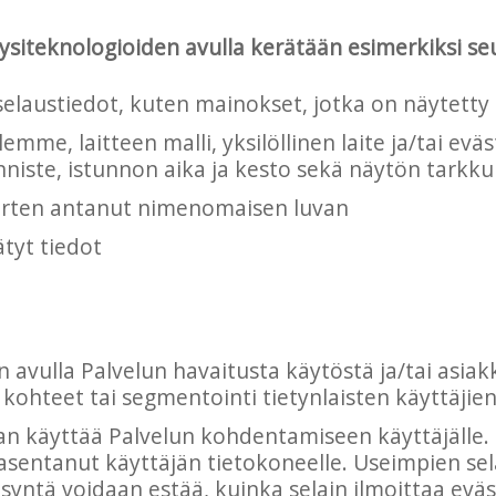
siteknologioiden avulla kerätään esimerkiksi seu
selaustiedot, kuten mainokset, jotka on näytetty
illemme, laitteen malli, yksilöllinen laite ja/tai 
unniste, istunnon aika ja kesto sekä näytön tarkku
 varten antanut nimenomaisen luvan
tyt tiedot
n avulla Palvelun havaitusta käytöstä ja/tai asiak
kohteet tai segmentointi tietynlaisten käyttäjie
n käyttää Palvelun kohdentamiseen käyttäjälle
asentanut käyttäjän tietokoneelle. Useimpien se
syntä voidaan estää, kuinka selain ilmoittaa evä