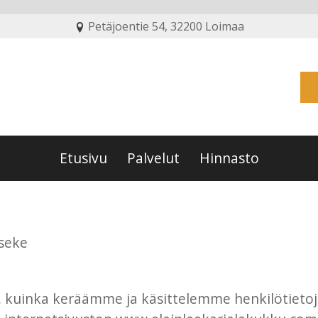
Petäjoentie 54, 32200 Loimaa
Etusivu
Palvelut
Hinnasto
seke
 kuinka keräämme ja käsittelemme henkilötieto