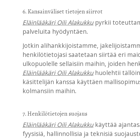
6. Kansainväliset tietojen siirrot
Eläinlääkäri Oili Alakukku
pyrkii toteuttam
palveluita hyödyntäen.
Jotkin alihankkijoistamme, jakelijoista
henkilötietojasi saatetaan siirtää eri maid
ulkopuolelle sellaisiin maihin, joiden h
Eläinlääkäri Oili Alakukku
huolehtii tällöi
käsittelijän kanssa käyttäen mallisopimu
kolmansiin maihin.
7. Henkilötietojen suojaus
Eläinlääkäri Oili Alakukku
käyttää ajantas
fyysisiä, hallinnollisia ja teknisiä suo