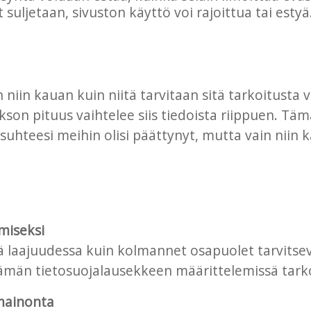
 suljetaan, sivuston käyttö voi rajoittua tai estyä
niin kauan kuin niitä tarvitaan sitä tarkoitusta va
kson pituus vaihtelee siis tiedoista riippuen. Tä
ssuhteesi meihin olisi päättynyt, mutta vain niin 
miseksi
nä laajuudessa kuin kolmannet osapuolet tarvits
tämän tietosuojalausekkeen määrittelemissä tarko
mainonta