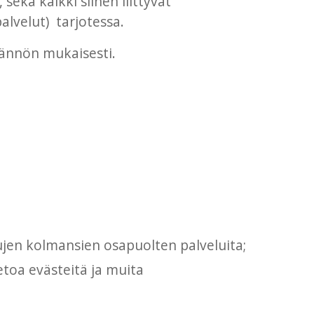
ekä kaikki siihen liittyvät
alvelut) tarjotessa.
dännön mukaisesti.
ujen kolmansien osapuolten palveluita;
toa evästeitä ja muita