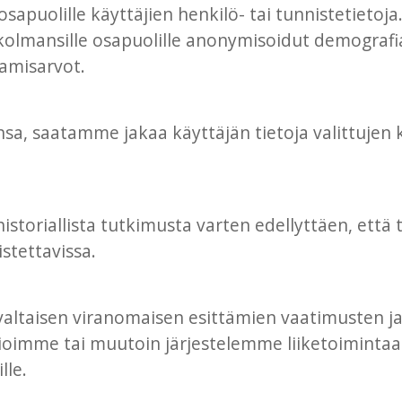
uolille käyttäjien henkilö- tai tunnistetietoja. 
olmansille osapuolille anonymisoidut demografia
tamisarvot.
sa, saatamme jakaa käyttäjän tietoja valittujen 
 historiallista tutkimusta varten edellyttäen, ett
stettavissa.
valtaisen viranomaisen esittämien vaatimusten ja 
oimme tai muutoin järjestelemme liiketoimintaa
lle.