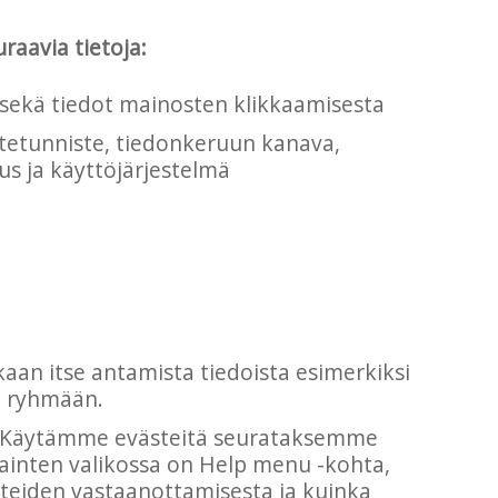
raavia tietoja:
 sekä tiedot mainosten klikkaamisesta
evästetunniste, tiedonkeruun kanava,
us ja käyttöjärjestelmä
kaan itse antamista tiedoista esimerkiksi
n ryhmään.
. Käytämme evästeitä seurataksemme
lainten valikossa on Help menu -kohta,
steiden vastaanottamisesta ja kuinka