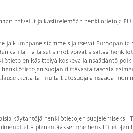
aan palvelut ja käsittelemään henkilötietoja EU- ta
mme ja kumppaneistamme sijaitsevat Euroopan talo
en välillä. Tällaiset siirrot voivat sisältää henki
enkilötietojen käsittelyä koskeva lainsäädäntö po
n henkilötietojen suojan riittävästä tasosta esime
slausekkeita tai muita tietosuojalainsäädännön m
aisia käytäntöjä henkilötietojen suojelemiseksi.
jaustoimenpiteitä pienentääksemme henkilötietojen