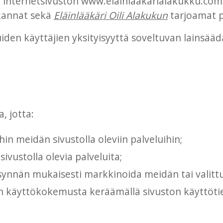
n internetsivuston www.elainlaakarialakukku.com, s
okannat sekä
Eläinlääkäri Oili Alakukun
tarjoamat p
en käyttäjien yksityisyyttä soveltuvan lainsää
, jotta:
hin meidän sivustolla oleviin palveluihin;
sivustolla olevia palveluita;
synnän mukaisesti markkinoida meidän tai valitt
 käyttökokemusta keräämällä sivuston käyttötie