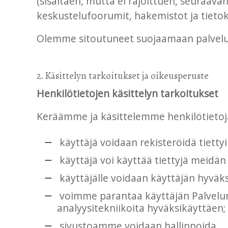
(sisältäen, mutta ei rajoittuen, seuraava
keskustelufoorumit, hakemistot ja tiet
Olemme sitoutuneet suojaamaan palveluid
2. Käsittelyn tarkoitukset ja oikeusperuste
Henkilötietojen käsittelyn tarkoitukset
Keräämme ja käsittelemme henkilötietoja
käyttäjä voidaan rekisteröidä tiettyi
käyttäjä voi käyttää tiettyjä meidän 
käyttäjälle voidaan käyttäjän hyväk
voimme parantaa käyttäjän Palvelun
analyysitekniikoita hyväksikäyttäen;
sivustoamme voidaan hallinnoida.