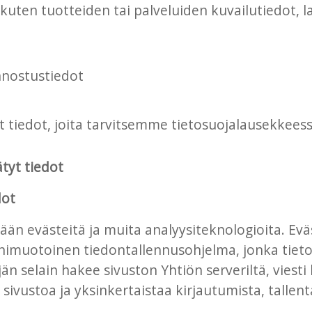
kuten tuotteiden tai palveluiden kuvailutiedot, l
innostustiedot
tiedot, joita tarvitsemme tietosuojalausekkeessa
ätyt tiedot
dot
än evästeitä ja muita analyysiteknologioita. Eväs
ienimuotoinen tiedontallennusohjelma, jonka tiet
än selain hakee sivuston Yhtiön serveriltä, viesti
 sivustoa ja yksinkertaistaa kirjautumista, tallen