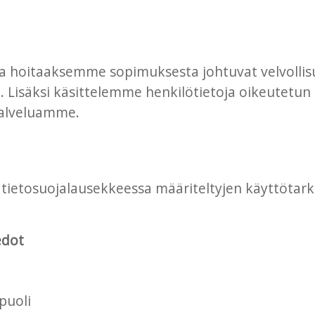
ja hoitaaksemme sopimuksesta johtuvat velvol
 Lisäksi käsittelemme henkilötietoja oikeutetun
palveluamme.
ietosuojalausekkeessa määriteltyjen käyttötarko
edot
puoli