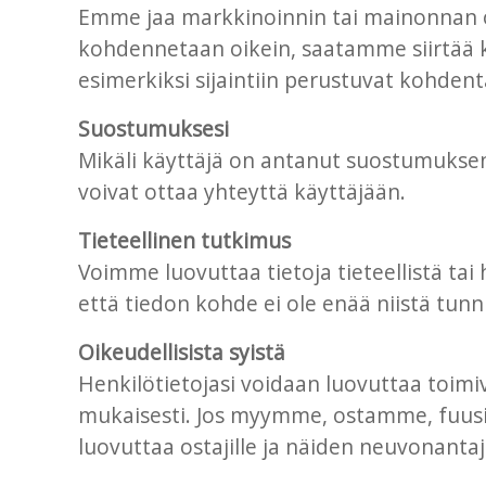
Emme jaa markkinoinnin tai mainonnan osap
kohdennetaan oikein, saatamme siirtää k
esimerkiksi sijaintiin perustuvat kohden
Suostumuksesi
Mikäli käyttäjä on antanut suostumuksen
voivat ottaa yhteyttä käyttäjään.
Tieteellinen tutkimus
Voimme luovuttaa tietoja tieteellistä tai
että tiedon kohde ei ole enää niistä tunni
Oikeudellisista syistä
Henkilötietojasi voidaan luovuttaa toimi
mukaisesti. Jos myymme, ostamme, fuusi
luovuttaa ostajille ja näiden neuvonantaji