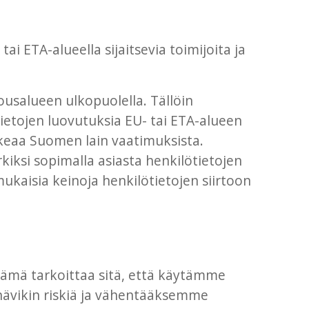
i ETA-alueella sijaitsevia toimijoita ja
usalueen ulkopuolella. Tällöin
lötietojen luovutuksia EU- tai ETA-alueen
ikkeaa Suomen lain vaatimuksista.
rkiksi sopimalla asiasta henkilötietojen
ukaisia keinoja henkilötietojen siirtoon
 Tämä tarkoittaa sitä, että käytämme
 hävikin riskiä ja vähentääksemme